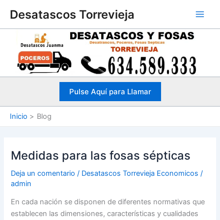
Ir
Desatascos Torrevieja
al
contenido
Pulse Aquí para Llamar
Inicio
Blog
Medidas para las fosas sépticas
Deja un comentario
/
Desatascos Torrevieja Economicos
/
admin
En cada nación se disponen de diferentes normativas que
establecen las dimensiones, características y cualidades