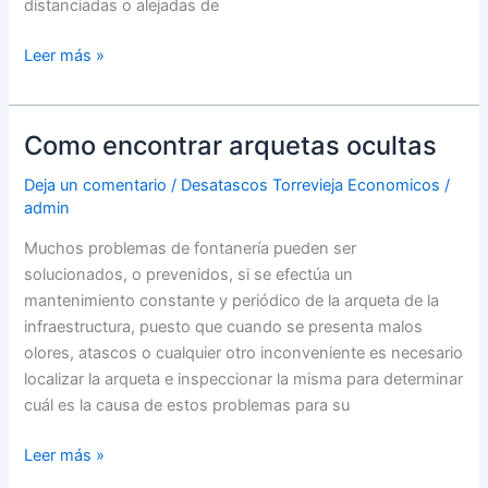
distanciadas o alejadas de
Como
Leer más »
se
lleva
a
Como encontrar arquetas ocultas
cabo
la
Deja un comentario
/
Desatascos Torrevieja Economicos
/
admin
limpieza
y
Muchos problemas de fontanería pueden ser
el
solucionados, o prevenidos, si se efectúa un
vaciado
mantenimiento constante y periódico de la arqueta de la
de
infraestructura, puesto que cuando se presenta malos
una
olores, atascos o cualquier otro inconveniente es necesario
fosa
localizar la arqueta e inspeccionar la misma para determinar
séptica
cuál es la causa de estos problemas para su
Como
Leer más »
encontrar